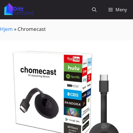
Hopp
Meny
til
innhold
Hjem
»
Chromecast