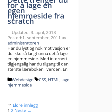
for å lage en
egen
hjemmeside fra
scratch
3. april, 2013
1. september, 2011
av
administratoren
Har du lyst og nok motivasjon er
du ikke så langt unna det å lage
en hjemmeside. Med internett
tilgjengelig har du tilgang til den
største læreboken i verden. En
Kategorier
Stikkord
Webdesign
CSS
,
HTML
,
lage
hjemmeside
Eldre innlegg
Side
Side
1
2
Neste
→