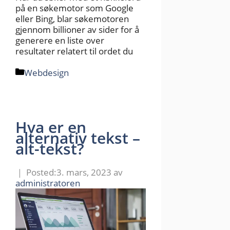
på en søkemotor som Google
eller Bing, blar søkemotoren
gjennom billioner av sider for å
generere en liste over
resultater relatert til ordet du
Kategorier
Webdesign
Hva er en
alternativ tekst –
alt-tekst?
3. mars, 2023
av
administratoren