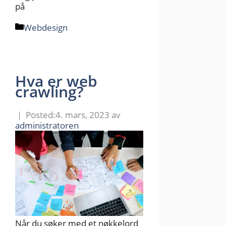
på
Kategorier
Webdesign
Hva er web
crawling?
4. mars, 2023
av
administratoren
Når du søker med et nøkkelord