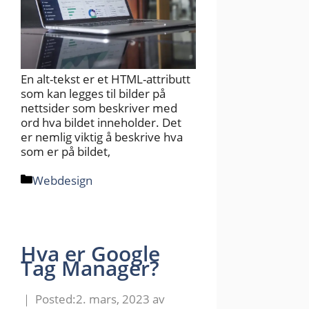
En alt-tekst er et HTML-attributt
som kan legges til bilder på
nettsider som beskriver med
ord hva bildet inneholder. Det
er nemlig viktig å beskrive hva
som er på bildet,
Kategorier
Webdesign
Hva er Google
Tag Manager?
2. mars, 2023
av