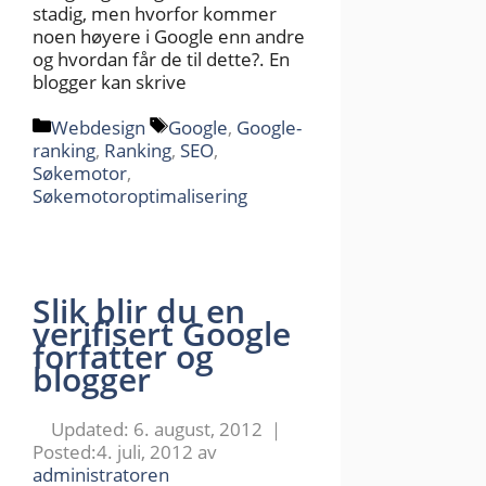
stadig, men hvorfor kommer
noen høyere i Google enn andre
og hvordan får de til dette?. En
blogger kan skrive
Kategorier
Stikkord
Webdesign
Google
,
Google-
ranking
,
Ranking
,
SEO
,
Søkemotor
,
Søkemotoroptimalisering
Slik blir du en
verifisert Google
forfatter og
blogger
6. august, 2012
4. juli, 2012
av
administratoren