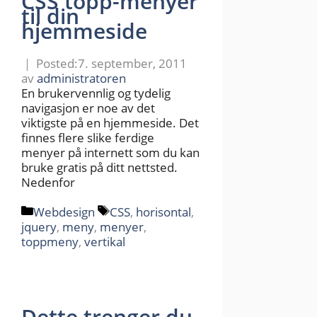
CSS topp-menyer
til din
hjemmeside
7. september, 2011
av
administratoren
En brukervennlig og tydelig
navigasjon er noe av det
viktigste på en hjemmeside. Det
finnes flere slike ferdige
menyer på internett som du kan
bruke gratis på ditt nettsted.
Nedenfor
Kategorier
Stikkord
Webdesign
CSS
,
horisontal
,
jquery
,
meny
,
menyer
,
toppmeny
,
vertikal
Dette trenger du