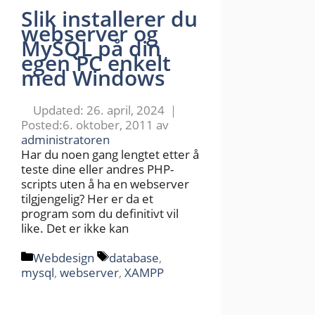
Slik installerer du
webserver og
MySQL på din
egen PC enkelt
med Windows
26. april, 2024
6. oktober, 2011
av
administratoren
Har du noen gang lengtet etter å
teste dine eller andres PHP-
scripts uten å ha en webserver
tilgjengelig? Her er da et
program som du definitivt vil
like. Det er ikke kan
Kategorier
Stikkord
Webdesign
database
,
mysql
,
webserver
,
XAMPP