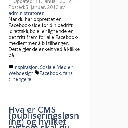
11. januar, 2012
5. januar, 2012
av
administratoren
Når du har opprettet en
Facebook-side for din bedrift,
idrettsklubb eller lignende er
det fritt frem for alle Facebook-
medlemmer å bli tilhenger.
Dette gjør de enkelt ved å klikke
på
Kategorier
Inspirasjon
,
Sosiale Medier
,
Stikkord
Webdesign
Facebook
,
fans
,
tilhengere
Hva er CMS
(publiseringsløsn
ing) og hvilket
system skal du