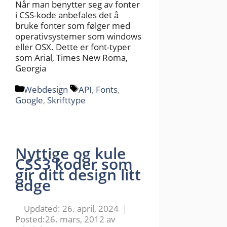
Når man benytter seg av fonter
i CSS-kode anbefales det å
bruke fonter som følger med
operativsystemer som windows
eller OSX. Dette er font-typer
som Arial, Times New Roma,
Georgia
Kategorier
Stikkord
Webdesign
API
,
Fonts
,
Google
,
Skrifttype
Nyttige og kule
CSS3 koder som
gir ditt design litt
edge
26. april, 2024
26. mars, 2012
av