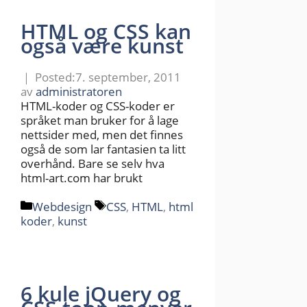
HTML og CSS kan
også være kunst
7. september, 2011
av
administratoren
HTML-koder og CSS-koder er
språket man bruker for å lage
nettsider med, men det finnes
også de som lar fantasien ta litt
overhånd. Bare se selv hva
html-art.com har brukt
Kategorier
Stikkord
Webdesign
CSS
,
HTML
,
html
koder
,
kunst
6 kule jQuery og