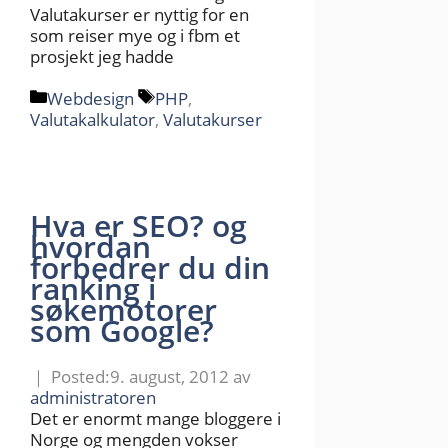
Valutakurser er nyttig for en
som reiser mye og i fbm et
prosjekt jeg hadde
Kategorier
Stikkord
Webdesign
PHP
,
Valutakalkulator
,
Valutakurser
Hva er SEO? og
hvordan
forbedrer du din
ranking i
søkemotorer
som Google?
9. august, 2012
av
administratoren
Det er enormt mange bloggere i
Norge og mengden vokser