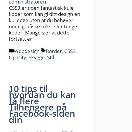
administratoren
CSS3 er noen fantastisk kule
koder som kan gi ditt design en
kul edge uten at du behøver
noen grafiske triks eller tunge
koder. Mange sier at dette
fortsatt er
Kategorier
Stikkord
Webdesign
Border
,
CSS3
,
Opacity
,
Skygge
,
Stil
10 tips til
hvordan du kan
få flere
Tilhengere på
Facebook-siden
din