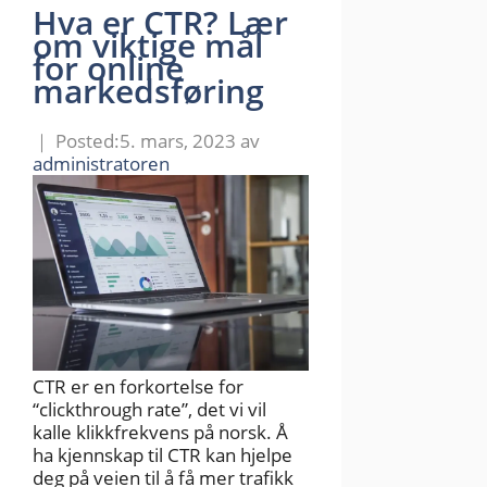
Hva er CTR? Lær
om viktige mål
for online
markedsføring
5. mars, 2023
av
administratoren
CTR er en forkortelse for
“clickthrough rate”, det vi vil
kalle klikkfrekvens på norsk. Å
ha kjennskap til CTR kan hjelpe
deg på veien til å få mer trafikk