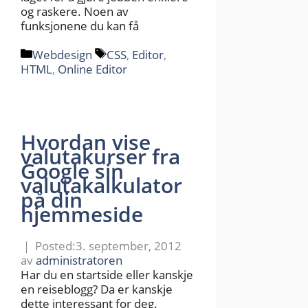
og raskere. Noen av
funksjonene du kan få
Kategorier
Stikkord
Webdesign
CSS
,
Editor
,
HTML
,
Online Editor
Hvordan vise
valutakurser fra
Google sin
valutakalkulator
på din
hjemmeside
3. september, 2012
av
administratoren
Har du en startside eller kanskje
en reiseblogg? Da er kanskje
dette interessant for deg.