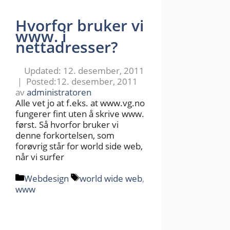
Hvorfor bruker vi
www. i
nettadresser?
12. desember, 2011
12. desember, 2011
av
administratoren
Alle vet jo at f.eks. at www.vg.no
fungerer fint uten å skrive www.
først. Så hvorfor bruker vi
denne forkortelsen, som
forøvrig står for world side web,
når vi surfer
Kategorier
Stikkord
Webdesign
world wide web
,
www