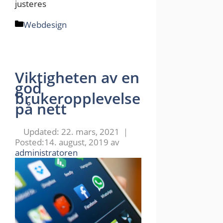
justeres
Kategorier
Webdesign
Viktigheten av en
god
brukeropplevelse
på nett
22. mars, 2021
14. august, 2019
av
administratoren