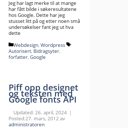
Jeg har lagt merke til at mange
har fått bilde i søkeresultatene
hos Google. Dette har jeg
stusset litt på og etter noen små
undersøkelser fant jeg ut hva
dette
Kategorier
Stikkord
Webdesign
,
Wordpress
Autorisert
,
Bidragsyter
,
forfatter
,
Google
Piff opp designet
og teksten med
Google fonts API
26. april, 2024
27. mars, 2012
av
administratoren