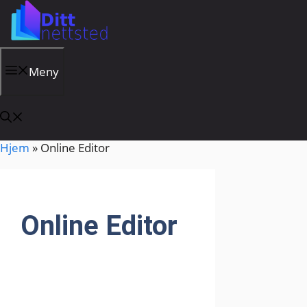
Hopp
til
innhold
Meny
Hjem
»
Online Editor
Online Editor