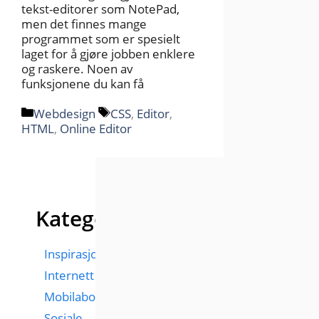
tekst-editorer som NotePad,
men det finnes mange
programmet som er spesielt
laget for å gjøre jobben enklere
og raskere. Noen av
funksjonene du kan få
Kategorier
Stikkord
Webdesign
CSS
,
Editor
,
HTML
,
Online Editor
Kategorier
Inspirasjon
Internett
Mobilabonnementer
Sosiale