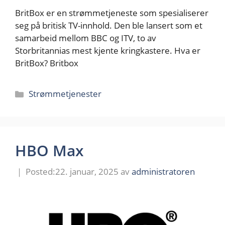
BritBox er en strømmetjeneste som spesialiserer
seg på britisk TV-innhold. Den ble lansert som et
samarbeid mellom BBC og ITV, to av
Storbritannias mest kjente kringkastere. Hva er
BritBox? Britbox
Kategorier
Strømmetjenester
HBO Max
22. januar, 2025
av
administratoren