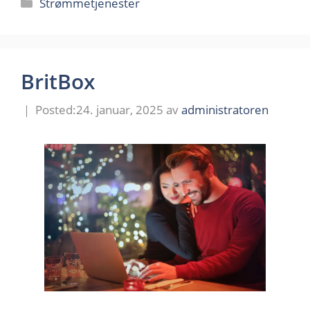
Kategorier
Strømmetjenester
BritBox
24. januar, 2025
av
administratoren