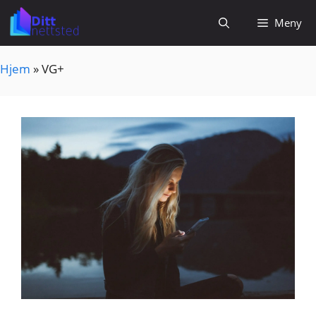
Hopp
Meny
til
innhold
Hjem
»
VG+