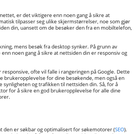
ettet, er det viktigere enn noen gang å sikre at
matisk tilpasser seg ulike skjermstørrelser, noe som gjør
iden din, uansett om de besøker den fra en mobiltelefon,
løkning, mens besøk fra desktop synker. På grunn av
 enn noen gang å sikre at nettsiden din er responsiv og
responsive, ofte vil falle i rangeringen på Google. Dette
edre brukeropplevelse for dine besøkende, men også en
nligheten og trafikken til nettsiden din. Så, for å
or for å sikre en god brukeropplevelse for alle dine
orer.
g at den er søkbar og optimalisert for søkemotorer (
SEO
).