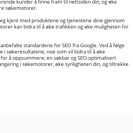
terende kunder å finne fram til nettsiden din, og øke
dre søkemotorer.
 seg kjent med produktene og tjenestene dine gjennom
orer kan bidra til å øke trafikken og øke muligheten for
de anbefalte standardene for SEO fra Google. Ved å følge
 i søkeresultatene, noe som vil bidra til å øke
Så for å oppsummere, en søkbar og SEO-optimalisert
angering i søkemotorer, øke synligheten din, og tiltrekke