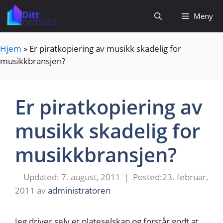
Hopp
Meny
til
innhold
Hjem
»
Er piratkopiering av musikk skadelig for
musikkbransjen?
Er piratkopiering av
musikk skadelig for
musikkbransjen?
7. august, 2011
23. februar,
2011
av
administratoren
Jeg driver selv et plateselskap og forstår godt at