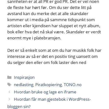
sannheten er at all PR er god PR. Det er vel noen
de fleste har hørt før. Om du ser dette litt på
avstand kan du merke det at alle skandaler
kommer ut i media på sammne tidspunkt som
artisten eller kjendisen har sluppet et nytt album,
bok eller hva det nå skal være. Skandaler er verdt
enormt mye i platebransjen.
Det er så enkelt som at om du har musikk folk har
interesse av så er det en positiv ting uansett om
du selger den eller om folk laster den ned
Kategorier
Inspirasjon
Stikkord
nedlasting
,
Piratkopiering
,
TONO.no
Hvordan bruke og lage en iframe
Hvordan får man gjestebok i WordPress-
bloggen sin?