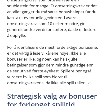
snublestein for mange. Et omsetningskrav er det
antallet ganger du må satse bonusbeløpet før du
kan ta ut eventuelle gevinster. Lavere
omsetningskrav, som 10x eller mindre, gir
generelt bedre verdi for spillere, da de er lettere
å oppfylle.
For å identifisere de mest fordelaktige bonusene,
er det viktig å lese vilkårene nøye. Ikke alle
bonuser er like, og noen kan ha skjulte
betingelser som gjør dem mindre gunstige enn
de ser ut ved første øyekast. Spillere bør også
vurdere hvilke spill som bidrar til
omsetningskravene, da ikke alle spill teller likt.
Strategisk valg av bonuser
for forlenget spilltid