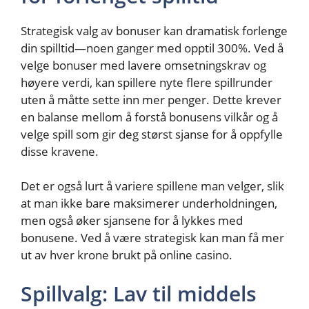
Strategisk valg av bonuser kan dramatisk forlenge
din spilltid—noen ganger med opptil 300%. Ved å
velge bonuser med lavere omsetningskrav og
høyere verdi, kan spillere nyte flere spillrunder
uten å måtte sette inn mer penger. Dette krever
en balanse mellom å forstå bonusens vilkår og å
velge spill som gir deg størst sjanse for å oppfylle
disse kravene.
Det er også lurt å variere spillene man velger, slik
at man ikke bare maksimerer underholdningen,
men også øker sjansene for å lykkes med
bonusene. Ved å være strategisk kan man få mer
ut av hver krone brukt på online casino.
Spillvalg: Lav til middels