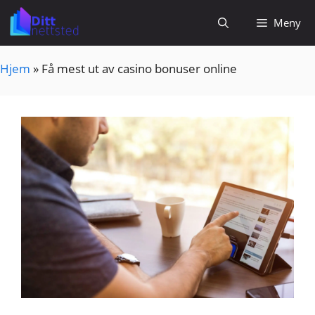
Hopp
Meny
til
innhold
Hjem
»
Få mest ut av casino bonuser online