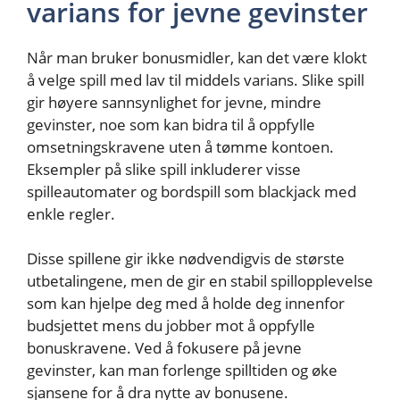
varians for jevne gevinster
Når man bruker bonusmidler, kan det være klokt
å velge spill med lav til middels varians. Slike spill
gir høyere sannsynlighet for jevne, mindre
gevinster, noe som kan bidra til å oppfylle
omsetningskravene uten å tømme kontoen.
Eksempler på slike spill inkluderer visse
spilleautomater og bordspill som blackjack med
enkle regler.
Disse spillene gir ikke nødvendigvis de største
utbetalingene, men de gir en stabil spillopplevelse
som kan hjelpe deg med å holde deg innenfor
budsjettet mens du jobber mot å oppfylle
bonuskravene. Ved å fokusere på jevne
gevinster, kan man forlenge spilltiden og øke
sjansene for å dra nytte av bonusene.