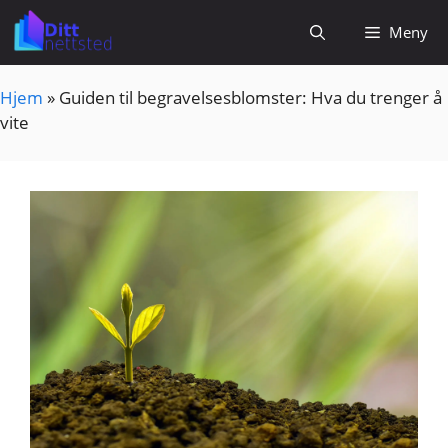
Hopp
Meny
til
innhold
Hjem
»
Guiden til begravelsesblomster: Hva du trenger å
vite