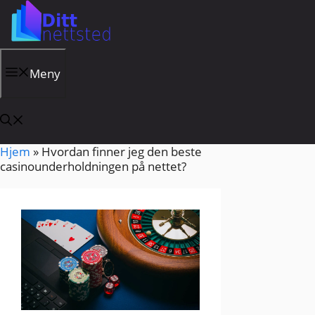
Hopp
til
innhold
Meny
Hjem
»
Hvordan finner jeg den beste
casinounderholdningen på nettet?