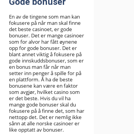
Gode bonuser
En av de tingene som man kan
fokusere på når man skal finne
det beste casinoet, er gode
bonuser. Det er mange casinoer
som for alvor har fått øynene
opp for gode bonuser. Det er
blant annet viktig å fokusere på
gode innskuddsbonuser, som er
en bonus man får når man
setter inn penger å spille for på
en plattform. Å ha de beste
bonusene kan være en faktor
som avgjør, hvilket casino som
er det beste. Hvis du vil ha
mange gode bonuser skal du
fokusere på å finne det, som har
nettopp det. Det er nemlig ikke
sånn at alle norske casinoer er
like opptatt av bonuser.