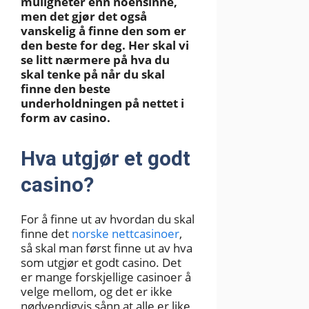
muligheter enn noensinne,
men det gjør det også
vanskelig å finne den som er
den beste for deg. Her skal vi
se litt nærmere på hva du
skal tenke på når du skal
finne den beste
underholdningen på nettet i
form av casino.
Hva utgjør et godt
casino?
For å finne ut av hvordan du skal
finne det
norske nettcasinoer
,
så skal man først finne ut av hva
som utgjør et godt casino. Det
er mange forskjellige casinoer å
velge mellom, og det er ikke
nødvendigvis sånn at alle er like