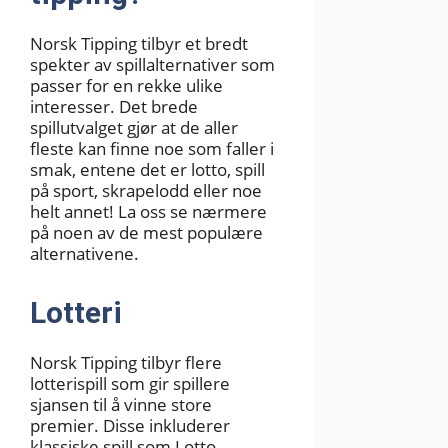
Norsk Tipping tilbyr et bredt
spekter av spillalternativer som
passer for en rekke ulike
interesser. Det brede
spillutvalget gjør at de aller
fleste kan finne noe som faller i
smak, entene det er lotto, spill
på sport, skrapelodd eller noe
helt annet! La oss se nærmere
på noen av de mest populære
alternativene.
Lotteri
Norsk Tipping tilbyr flere
lotterispill som gir spillere
sjansen til å vinne store
premier. Disse inkluderer
klassiske spill som Lotto,