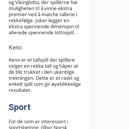
og Vikinglotto, der spillerne har
muligheten til å vinne ekstra
premier ved å matche tallene i
rekkefølge. Joker legger en
ekstra spennende dimensjon til
allerede spennende lottospill.
Keno
Keno er et tallspill der spillere
velger en rekke tall og håper at
de blir trukket i den ukentlige
trekningen. Dette er et raskt og
enkelt spill som gir øyeblikkelige
resultater.
Sport
For de som er interessert i
sportsbetting, tilbyr Norsk