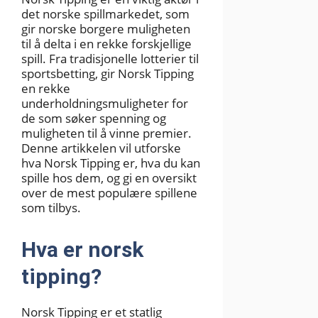
det norske spillmarkedet, som
gir norske borgere muligheten
til å delta i en rekke forskjellige
spill. Fra tradisjonelle lotterier til
sportsbetting, gir Norsk Tipping
en rekke
underholdningsmuligheter for
de som søker spenning og
muligheten til å vinne premier.
Denne artikkelen vil utforske
hva Norsk Tipping er, hva du kan
spille hos dem, og gi en oversikt
over de mest populære spillene
som tilbys.
Hva er norsk
tipping?
Norsk Tipping er et statlig