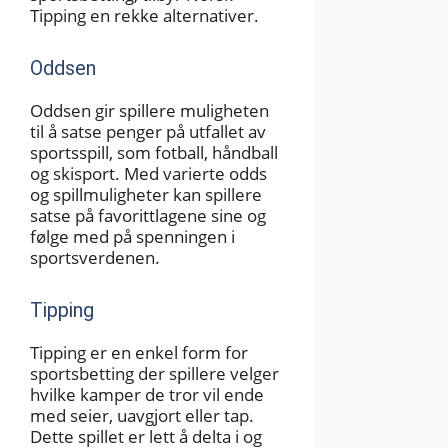
Tipping en rekke alternativer.
Oddsen
Oddsen gir spillere muligheten
til å satse penger på utfallet av
sportsspill, som fotball, håndball
og skisport. Med varierte odds
og spillmuligheter kan spillere
satse på favorittlagene sine og
følge med på spenningen i
sportsverdenen.
Tipping
Tipping er en enkel form for
sportsbetting der spillere velger
hvilke kamper de tror vil ende
med seier, uavgjort eller tap.
Dette spillet er lett å delta i og