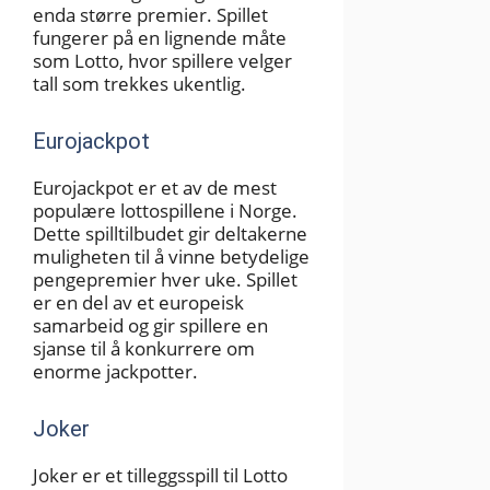
enda større premier. Spillet
fungerer på en lignende måte
som Lotto, hvor spillere velger
tall som trekkes ukentlig.
Eurojackpot
Eurojackpot er et av de mest
populære lottospillene i Norge.
Dette spilltilbudet gir deltakerne
muligheten til å vinne betydelige
pengepremier hver uke. Spillet
er en del av et europeisk
samarbeid og gir spillere en
sjanse til å konkurrere om
enorme jackpotter.
Joker
Joker er et tilleggsspill til Lotto