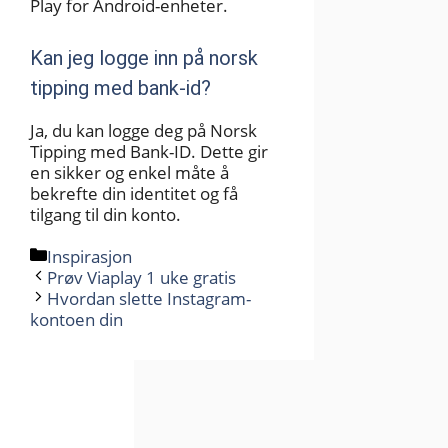
Play for Android-enheter.
Kan jeg logge inn på norsk
tipping med bank-id?
Ja, du kan logge deg på Norsk
Tipping med Bank-ID. Dette gir
en sikker og enkel måte å
bekrefte din identitet og få
tilgang til din konto.
Kategorier
Inspirasjon
Prøv Viaplay 1 uke gratis
Hvordan slette Instagram-
kontoen din