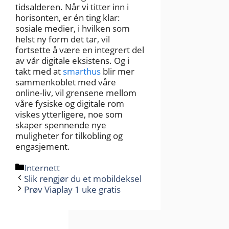
tidsalderen. Når vi titter inn i
horisonten, er én ting klar:
sosiale medier, i hvilken som
helst ny form det tar, vil
fortsette å være en integrert del
av vår digitale eksistens. Og i
takt med at
smarthus
blir mer
sammenkoblet med våre
online-liv, vil grensene mellom
våre fysiske og digitale rom
viskes ytterligere, noe som
skaper spennende nye
muligheter for tilkobling og
engasjement.
Kategorier
Internett
Slik rengjør du et mobildeksel
Prøv Viaplay 1 uke gratis