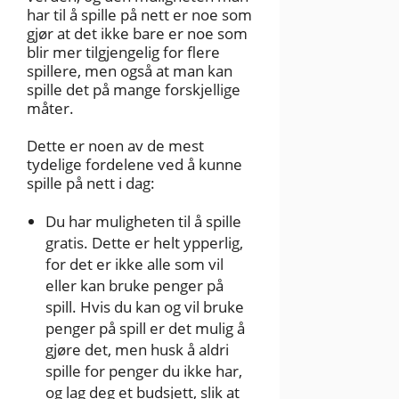
har til å spille på nett er noe som
gjør at det ikke bare er noe som
blir mer tilgjengelig for flere
spillere, men også at man kan
spille det på mange forskjellige
måter.
Dette er noen av de mest
tydelige fordelene ved å kunne
spille på nett i dag:
Du har muligheten til å spille
gratis. Dette er helt ypperlig,
for det er ikke alle som vil
eller kan bruke penger på
spill. Hvis du kan og vil bruke
penger på spill er det mulig å
gjøre det, men husk å aldri
spille for penger du ikke har,
og lag deg et budsjett, slik at