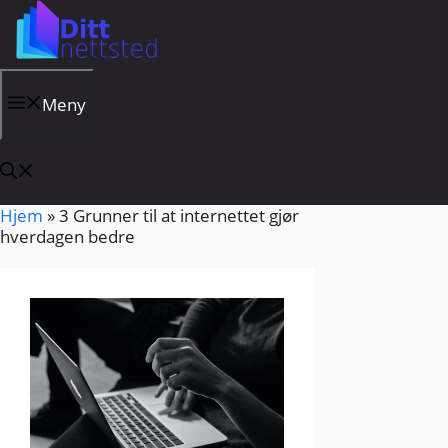
Hopp
til
innhold
Meny
Hjem
»
3 Grunner til at internettet gjør
hverdagen bedre