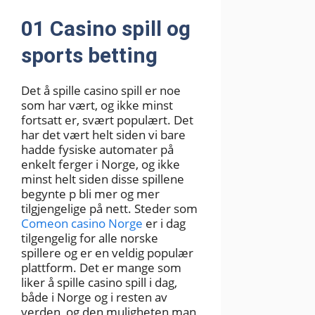
01 Casino spill og
sports betting
Det å spille casino spill er noe
som har vært, og ikke minst
fortsatt er, svært populært. Det
har det vært helt siden vi bare
hadde fysiske automater på
enkelt ferger i Norge, og ikke
minst helt siden disse spillene
begynte p bli mer og mer
tilgjengelige på nett. Steder som
Comeon casino Norge
er i dag
tilgengelig for alle norske
spillere og er en veldig populær
plattform. Det er mange som
liker å spille casino spill i dag,
både i Norge og i resten av
verden, og den muligheten man