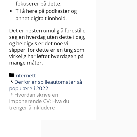
fokuserer på dette.
Til å høre på podkaster og
annet digitalt innhold.
Det er nesten umulig å forestille
seg en hverdag uten dette i dag,
og heldigvis er det noe vi
slipper, for dette er en ting som
virkelig har løftet hverdagen på
mange måter.
Kategorier
Internett
Derfor er spilleautomater så
populære i 2022
Hvordan skrive en
imponerende CV: Hva du
trenger å inkludere