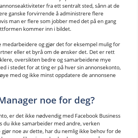
nonseaktiviteter fra ett sentralt sted, sånn at de
 være ganske forvirrende å administrere flere
 hvis man er flere som jobber med det på en gang
attformen kommer inn i bildet.
re medarbeidere og gjør det for eksempel mulig for
er eller et byrå om de ønsker det. Det er rett
enklere, oversikten bedre og samarbeidene mye
ted i stedet for at ting er på hver sin annonsekonto,
de øye med og ikke minst oppdatere de annonsene
Manager noe for deg?
nto, er det ikke nødvendig med Facebook Business
is du ikke samarbeider med andre, verken
 gjør noe av dette, har du nemlig ikke behov for de