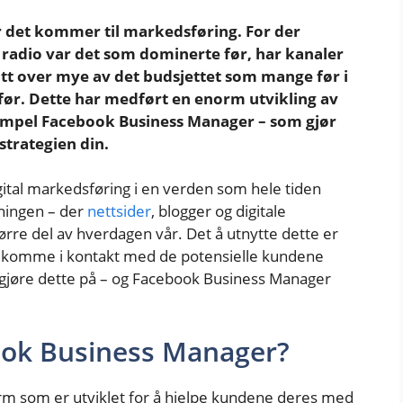
r det kommer til markedsføring. For der
er radio var det som dominerte før, har kanaler
t over mye av det budsjettet som mange før i
ør. Dette har medført en enorm utvikling av
sempel Facebook Business Manager – som gjør
 strategien din.
gital markedsføring i en verden som hele tiden
tningen – der
nettsider
, blogger og digitale
tørre del av hverdagen vår. Det å utnytte dette er
å komme i kontakt med de potensielle kundene
å gjøre dette på – og Facebook Business Manager
ook Business Manager?
rm som er utviklet for å hjelpe kundene deres med