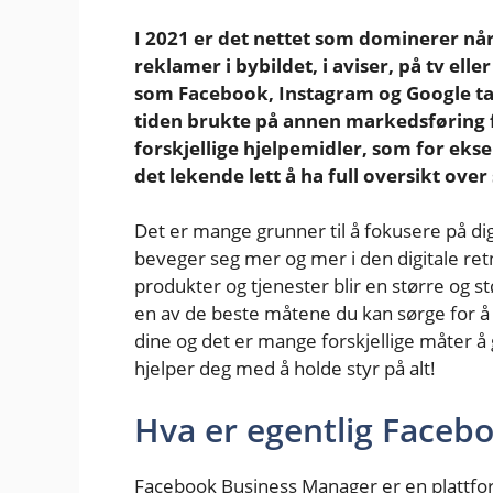
I 2021 er det nettet som dominerer nå
reklamer i bybildet, i aviser, på tv ell
som Facebook, Instagram og Google tat
tiden brukte på annen markedsføring f
forskjellige hjelpemidler, som for ek
det lekende lett å ha full oversikt over
Det er mange grunner til å fokusere på di
beveger seg mer og mer i den digitale re
produkter og tjenester blir en større og s
en av de beste måtene du kan sørge for 
dine og det er mange forskjellige måter 
hjelper deg med å holde styr på alt!
Hva er egentlig Faceb
Facebook Business Manager er en plattfo