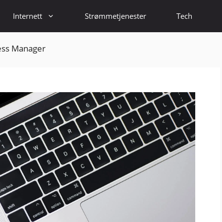
Internett
Strømmetjenester
Tech
ness Manager