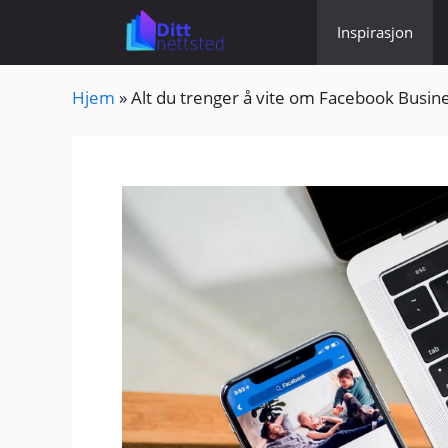
Hopp
Inspirasjon
til
innhold
Hjem
»
Alt du trenger å vite om Facebook Busi