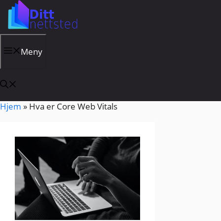
Hopp
til
innhold
Meny
Hjem
»
Hva er Core Web Vitals