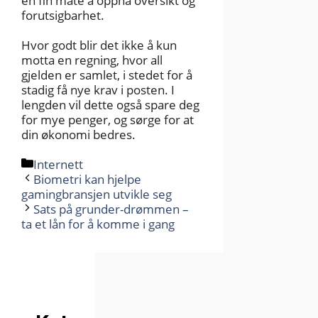
en fin måte å oppnå oversikt og
forutsigbarhet.
Hvor godt blir det ikke å kun
motta en regning, hvor all
gjelden er samlet, i stedet for å
stadig få nye krav i posten. I
lengden vil dette også spare deg
for mye penger, og sørge for at
din økonomi bedres.
Kategorier
Internett
Biometri kan hjelpe
gamingbransjen utvikle seg
Sats på grunder-drømmen –
ta et lån for å komme i gang