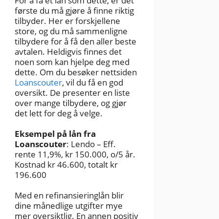
For å få et lån som dette, er det
første du må gjøre å finne riktig
tilbyder. Her er forskjellene
store, og du må sammenligne
tilbydere for å få den aller beste
avtalen. Heldigvis finnes det
noen som kan hjelpe deg med
dette. Om du besøker nettsiden
Loanscouter
, vil du få en god
oversikt. De presenter en liste
over mange tilbydere, og gjør
det lett for deg å velge.
Eksempel på lån fra
Loanscouter
: Lendo – Eff.
rente 11,9%, kr 150.000, o/5 år.
Kostnad kr 46.600, totalt kr
196.600
Med en refinansieringlån blir
dine månedlige utgifter mye
mer oversiktlig. En annen positiv