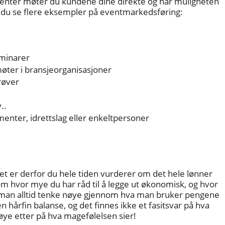
menter møter du kundene dine direkte og har muligheten
 du se flere eksempler på eventmarkedsføring:
eminarer
møter i bransjeorganisasjoner
røver
..
enter, idrettslag eller enkeltpersoner
 er derfor du hele tiden vurderer om det hele lønner
m hvor mye du har råd til å legge ut økonomisk, og hvor
 man alltid tenke nøye gjennom hva man bruker pengene
en hårfin balanse, og det finnes ikke et fasitsvar på hva
nøye etter på hva magefølelsen sier!