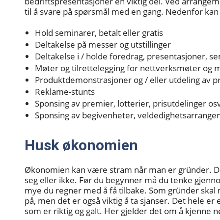
bedriftspresentasjoner en viktig del. Ved arrange
til å svare på spørsmål med en gang. Nedenfor kan
Hold seminarer, betalt eller gratis
Deltakelse på messer og utstillinger
Deltakelse i / holde foredrag, presentasjoner, s
Møter og tilrettelegging for nettverksmøter og 
Produktdemonstrasjoner og / eller utdeling av p
Reklame-stunts
Sponsing av premier, lotterier, prisutdelinger osv
Sponsing av begivenheter, veldedighetsarrangem
Husk økonomien
Økonomien kan være stram når man er gründer. Det
seg eller ikke. Før du begynner må du tenke gjenno
mye du regner med å få tilbake. Som gründer skal
på, men det er også viktig å ta sjanser. Det hele er 
som er riktig og galt. Her gjelder det om å kjenne 