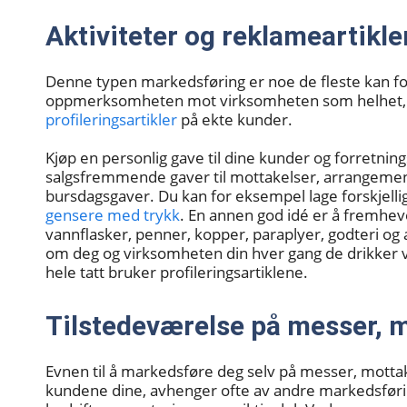
Aktiviteter og reklameartikle
Denne typen markedsføring er noe de fleste kan forh
oppmerksomheten mot virksomheten som helhet, bli 
profileringsartikler
på ekte kunder.
Kjøp en personlig gave til dine kunder og forretnin
salgsfremmende gaver til mottakelser, arrangemen
bursdagsgaver. Du kan for eksempel lage forskjellig
gensere med trykk
. En annen god idé er å fremhe
vannflasker, penner, kopper, paraplyer, godteri og a
om deg og virksomheten din hver gang de drikker va
hele tatt bruker profileringsartiklene.
Tilstedeværelse på messer, 
Evnen til å markedsføre deg selv på messer, mott
kundene dine, avhenger ofte av andre markedsføri