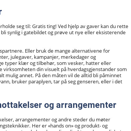
r
olde seg til: Gratis ting! Ved hjelp av gaver kan du rette
synlig i gatebildet og prøve ut nye eller eksisterende
gspartnere. Eller bruk de mange alternativene for
ter, julegaver, kampanjer, merkedager og
e typer klær og tilbehør, som vesker, hatter eller
ve virksomheten din visuelt på hverdagsgjenstander som
lt mulig annet. På den måten vil de alltid bli påminnet
nn, bruker paraplyen, tar på seg genseren, eller i det
mottakelser og arrangementer
akelser, arrangementer og andre steder du møter
ngsteknikker. Her er «hands on» og produkt- og