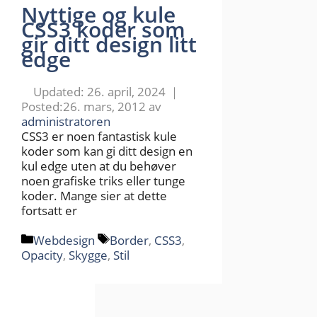
Nyttige og kule
CSS3 koder som
gir ditt design litt
edge
26. april, 2024
26. mars, 2012
av
administratoren
CSS3 er noen fantastisk kule
koder som kan gi ditt design en
kul edge uten at du behøver
noen grafiske triks eller tunge
koder. Mange sier at dette
fortsatt er
Kategorier
Stikkord
Webdesign
Border
,
CSS3
,
Opacity
,
Skygge
,
Stil