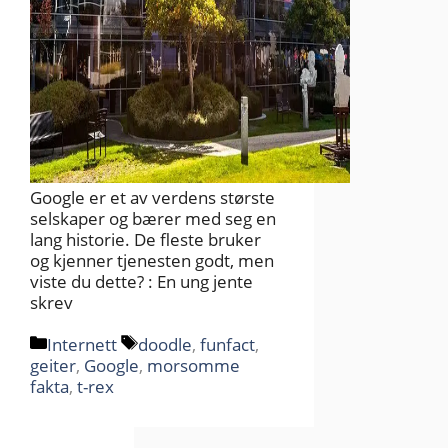
Google er et av verdens største
selskaper og bærer med seg en
lang historie. De fleste bruker
og kjenner tjenesten godt, men
viste du dette? : En ung jente
skrev
Kategorier
Stikkord
Internett
doodle
,
funfact
,
geiter
,
Google
,
morsomme
fakta
,
t-rex