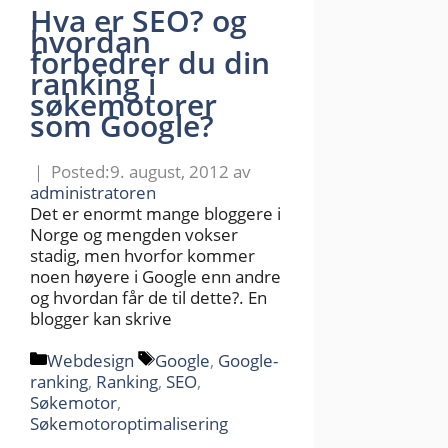
Hva er SEO? og
hvordan
forbedrer du din
ranking i
søkemotorer
som Google?
9. august, 2012
av
administratoren
Det er enormt mange bloggere i
Norge og mengden vokser
stadig, men hvorfor kommer
noen høyere i Google enn andre
og hvordan får de til dette?. En
blogger kan skrive
Kategorier
Stikkord
Webdesign
Google
,
Google-
ranking
,
Ranking
,
SEO
,
Søkemotor
,
Søkemotoroptimalisering