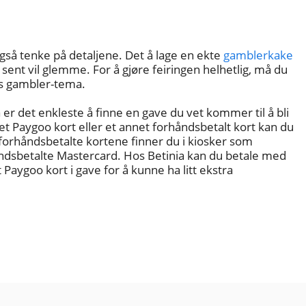
gså tenke på detaljene. Det å lage en ekte
gamblerkake
 sent vil glemme. For å gjøre feiringen helhetlig, må du
ns gambler-tema.
er det enkleste å finne en gave du vet kommer til å bli
 et Paygoo kort eller et annet forhåndsbetalt kort kan du
e forhåndsbetalte kortene finner du i kiosker som
ndsbetalte Mastercard. Hos Betinia kan du betale med
 Paygoo kort i gave for å kunne ha litt ekstra