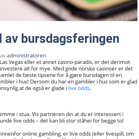
del av bursdagsferingen
av
administratoren
as Vegas eller et annet casino-paradis, er det derimot
 investere alt for mye. Med gode norske casinoer er det
let de beste tipsene for å gjøre bursdagen til en
mbler i hus! Dersom du har en gambler i hus som er glad
nsynlig at de også er glade i
live odds
.
emme i stua. Vis partneren din at du er interessert i
nde live odds – det kan bli stor ståhei for begge to!
nnenfor online gambling, er live odds (eller livespill, om