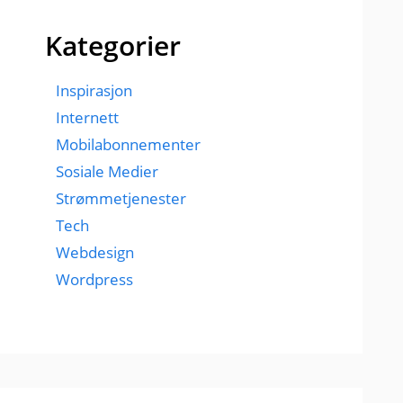
Kategorier
Inspirasjon
Internett
Mobilabonnementer
Sosiale Medier
Strømmetjenester
Tech
Webdesign
Wordpress