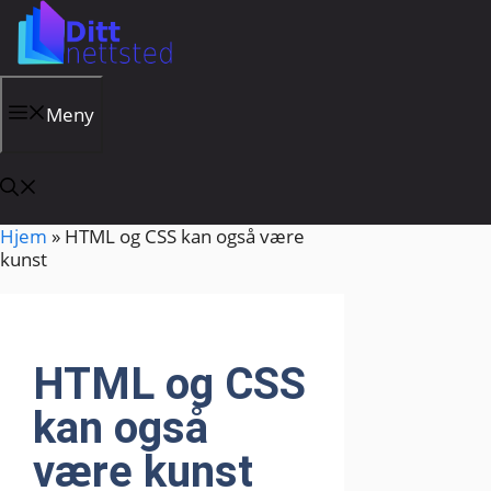
Hopp
til
innhold
Meny
Hjem
»
HTML og CSS kan også være
kunst
HTML og CSS
kan også
være kunst