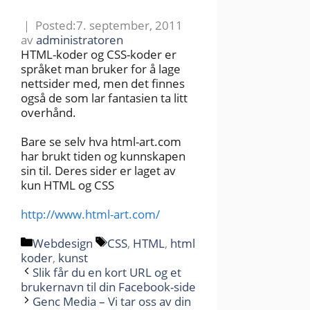
7. september, 2011
av
administratoren
HTML-koder og CSS-koder er
språket man bruker for å lage
nettsider med, men det finnes
også de som lar fantasien ta litt
overhånd.
Bare se selv hva html-art.com
har brukt tiden og kunnskapen
sin til. Deres sider er laget av
kun HTML og CSS
http://www.html-art.com/
Kategorier
Stikkord
Webdesign
CSS
,
HTML
,
html
koder
,
kunst
Slik får du en kort URL og et
brukernavn til din Facebook-side
Genc Media – Vi tar oss av din