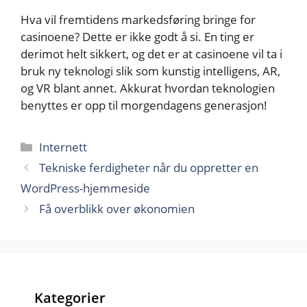
Hva vil fremtidens markedsføring bringe for
casinoene? Dette er ikke godt å si. En ting er
derimot helt sikkert, og det er at casinoene vil ta i
bruk ny teknologi slik som kunstig intelligens, AR,
og VR blant annet. Akkurat hvordan teknologien
benyttes er opp til morgendagens generasjon!
Kategorier
Internett
Tekniske ferdigheter når du oppretter en
WordPress-hjemmeside
Få overblikk over økonomien
Kategorier