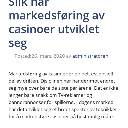
Slik har
markedsføring av
casinoer utviklet
seg
26. mars, 2020
av
administratoren
Markedsføring av casinoer er en helt essensiell
del av driften. Disiplinen her har derimot endret
seg mye over bare de siste par årene. Det er ikke
lenger bare snakk om TV-reklamer og
bannerannonser for spillerne. I dagens marked
har det utviklet seg et bredt spekter av teknikker
for å markedsføre casinoer på best mulig måte.