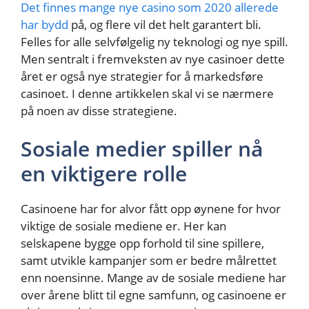
Det finnes mange nye casino som 2020 allerede
har bydd
på, og flere vil det helt garantert bli.
Felles for alle selvfølgelig ny teknologi og nye spill.
Men sentralt i fremveksten av nye casinoer dette
året er også nye strategier for å markedsføre
casinoet. I denne artikkelen skal vi se nærmere
på noen av disse strategiene.
Sosiale medier spiller nå
en viktigere rolle
Casinoene har for alvor fått opp øynene for hvor
viktige de sosiale mediene er. Her kan
selskapene bygge opp forhold til sine spillere,
samt utvikle kampanjer som er bedre målrettet
enn noensinne. Mange av de sosiale mediene har
over årene blitt til egne samfunn, og casinoene er