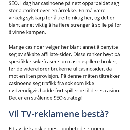
SEO. I dag har casinoene på nett opparbeidet seg
stor autoritet over en årrekke. En må være
virkelig sylskarp for å treffe riktig her, og det er
blant annet viktig å ha flere strenger å spille på for
å vinne kampen.
Mange casinoer velger her blant annet å benytte
seg av såkalte affiliate-sider. Disse ranker høyt på
spesifikke søkefraser som casinospillere bruker,
før de viderefører brukerne til casinosider, da
mot en liten provisjon. På denne måten tiltrekker
casinoene seg trafikk fra søk som ikke
nødvendigvis hadde ført spillerne til deres casino.
Det er en strålende SEO-strategi!
Vil TV-reklamene bestå?
Ett av de kanskje mest opphetede emnene