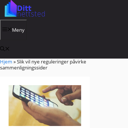
Hopp
til
innhold
Meny
Hjem
»
Slik vil nye reguleringer påvirke
sammenligningssider