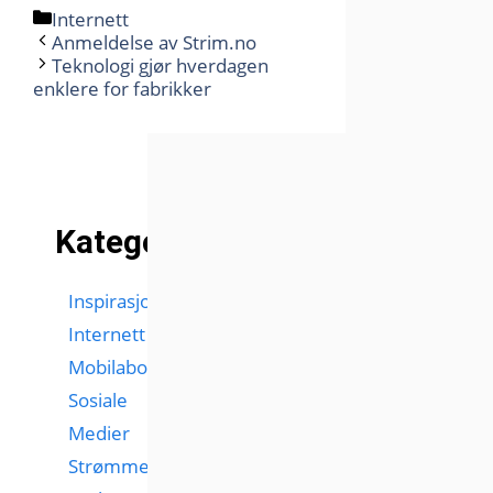
Kategorier
Internett
Anmeldelse av Strim.no
Teknologi gjør hverdagen
enklere for fabrikker
Kategorier
Inspirasjon
Internett
Mobilabonnementer
Sosiale
Medier
Strømmetjenester