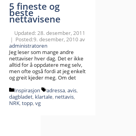
5 fineste og
beste
nettavisene
28. desember, 2011
9. desember, 2010
av
administratoren
Jeg leser som mange andre
nettaviser hver dag. Det er ikke
alltid for å oppdatere meg selv,
men ofte også fordi at jeg enkelt
og greit kjeder meg. Om det
Kategorier
Stikkord
Inspirasjon
adressa
,
avis
,
dagbladet
,
klartale
,
nettavis
,
NRK
,
topp
,
vg