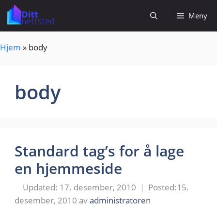
Hopp
Meny
til
innhold
Hjem
»
body
body
Standard tag’s for å lage
en hjemmeside
17. desember, 2010
15.
desember, 2010
av
administratoren