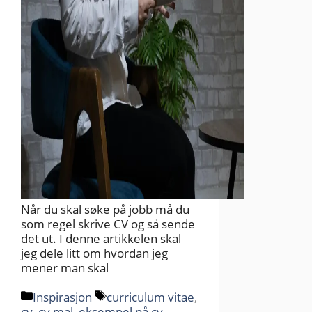
Når du skal søke på jobb må du
som regel skrive CV og så sende
det ut. I denne artikkelen skal
jeg dele litt om hvordan jeg
mener man skal
Kategorier
Stikkord
Inspirasjon
curriculum vitae
,
cv
,
cv mal
,
eksempel på cv
,