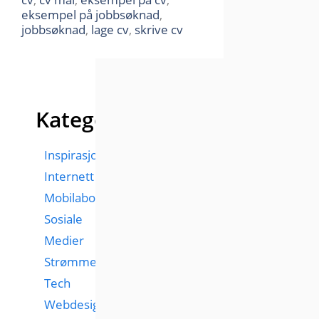
eksempel på jobbsøknad
,
jobbsøknad
,
lage cv
,
skrive cv
Kategorier
Inspirasjon
Internett
Mobilabonnementer
Sosiale
Medier
Strømmetjenester
Tech
Webdesign