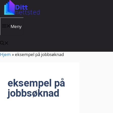
Hopp
til
innhold
Meny
Hjem
»
eksempel på jobbsøknad
eksempel på
jobbsøknad