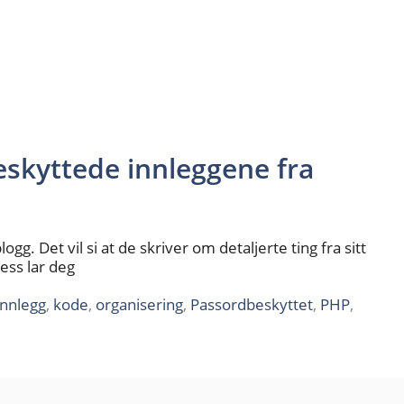
eskyttede innleggene fra
. Det vil si at de skriver om detaljerte ting fra sitt
ress lar deg
innlegg
,
kode
,
organisering
,
Passordbeskyttet
,
PHP
,