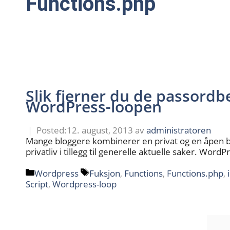
Functions.php
Slik fjerner du de passordb
WordPress-loopen
12. august, 2013
av
administratoren
Mange bloggere kombinerer en privat og en åpen blogg
privatliv i tillegg til generelle aktuelle saker. WordP
Kategorier
Stikkord
Wordpress
Fuksjon
,
Functions
,
Functions.php
,
Script
,
Wordpress-loop