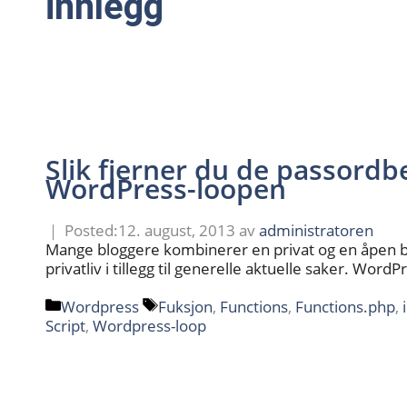
innlegg
Slik fjerner du de passordb
WordPress-loopen
12. august, 2013
av
administratoren
Mange bloggere kombinerer en privat og en åpen blogg
privatliv i tillegg til generelle aktuelle saker. WordP
Kategorier
Stikkord
Wordpress
Fuksjon
,
Functions
,
Functions.php
,
Script
,
Wordpress-loop