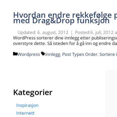
Hvordan endre rekkefølge 
med Drag&Drop funksjon
6. august, 2012
6. juli, 2012
WordPress sorterer dine innlegg etter publisering
overstyre dette. Så isteden for å gå inn og endre 
Kategorier
Stikkord
Wordpress
innlegg
,
Post Types Order
,
Sortere 
Kategorier
Inspirasjon
Internett