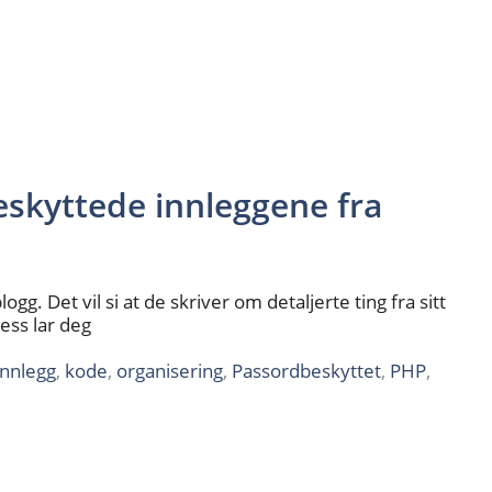
eskyttede innleggene fra
. Det vil si at de skriver om detaljerte ting fra sitt
ress lar deg
innlegg
,
kode
,
organisering
,
Passordbeskyttet
,
PHP
,