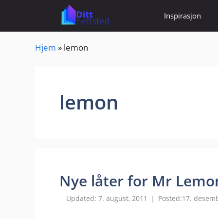
Hopp
Inspirasjon
til
innhold
Hjem
»
lemon
lemon
Nye låter for Mr Lemo
7. august, 2011
17. desemb