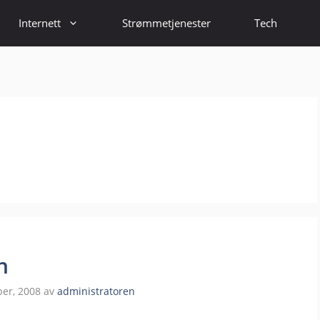
Internett
Strømmetjenester
Tech
n
er, 2008
av
administratoren