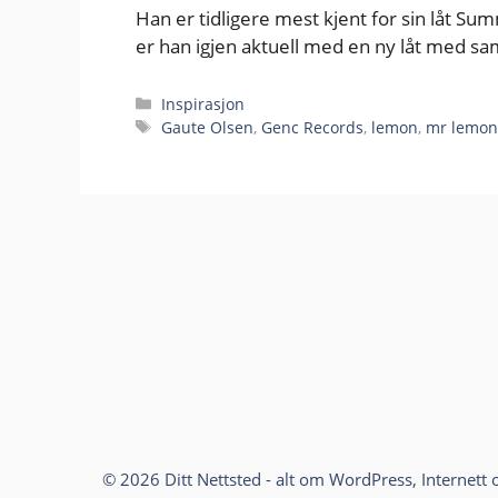
Han er tidligere mest kjent for sin låt 
er han igjen aktuell med en ny låt med s
Kategorier
Inspirasjon
Stikkord
Gaute Olsen
,
Genc Records
,
lemon
,
mr lemo
© 2026 Ditt Nettsted - alt om WordPress, Internett 