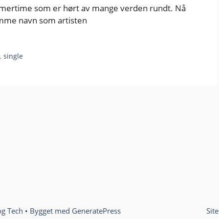
Summertime som er hørt av mange verden rundt. Nå
amme navn som artisten
n
,
single
og Tech
• Bygget med
GeneratePress
Sit