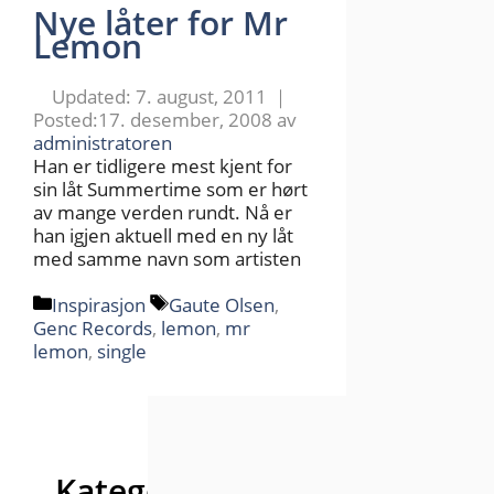
Nye låter for Mr
Lemon
7. august, 2011
17. desember, 2008
av
administratoren
Han er tidligere mest kjent for
sin låt Summertime som er hørt
av mange verden rundt. Nå er
han igjen aktuell med en ny låt
med samme navn som artisten
Kategorier
Stikkord
Inspirasjon
Gaute Olsen
,
Genc Records
,
lemon
,
mr
lemon
,
single
Kategorier