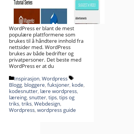
WordPress er blant de mest
populære plattformene som
brukes til å håndtere innhold fra
nettsider med. WordPress
brukes av både bedrifter og
privatpersoner. Det beste med
WordPress er at du
Kategorier
Stikkord
Inspirasjon
,
Wordpress
Blogg
,
bloggere
,
fuksjoner
,
kode
,
kodesnutter
,
lære wordpress
,
læreing
,
snutter
,
tips
,
tips og
triks
,
triks
,
Webdesign
,
Wordpress
,
wordpress guide