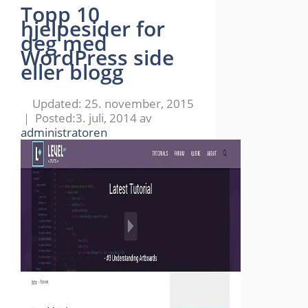
Topp 10
hjelpesider for
deg med
WordPress side
eller blogg
25. november, 2015
3. juli, 2014
av
administratoren