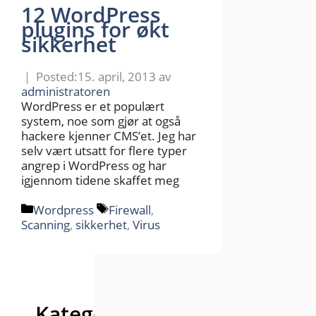
12 WordPress
plugins for økt
sikkerhet
15. april, 2013
av
administratoren
WordPress er et populært
system, noe som gjør at også
hackere kjenner CMS’et. Jeg har
selv vært utsatt for flere typer
angrep i WordPress og har
igjennom tidene skaffet meg
Kategorier
Stikkord
Wordpress
Firewall
,
Scanning
,
sikkerhet
,
Virus
Kategorier