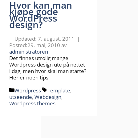
Hvor kan man
kjøpe gode
WordPress
design?
7. august, 2011
29. mai, 2010
av
administratoren
Det finnes utrolig mange
Wordpress design ute på nettet
i dag, men hvor skal man starte?
Her er noen tips
Kategorier
Stikkord
Wordpress
Template
,
utseende
,
Webdesign
,
Wordpress themes