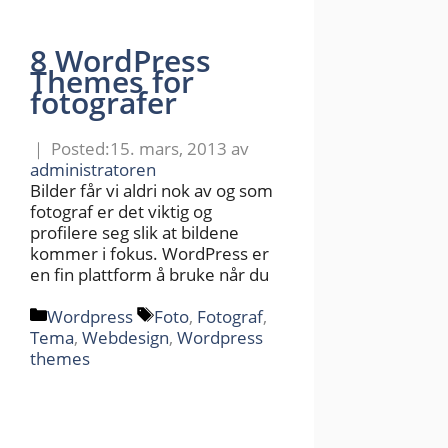
8 WordPress
Themes for
fotografer
15. mars, 2013
av
administratoren
Bilder får vi aldri nok av og som
fotograf er det viktig og
profilere seg slik at bildene
kommer i fokus. WordPress er
en fin plattform å bruke når du
Kategorier
Stikkord
Wordpress
Foto
,
Fotograf
,
Tema
,
Webdesign
,
Wordpress
themes