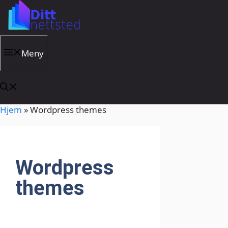
Hopp
til
innhold
Meny
Hjem
»
Wordpress themes
Wordpress
themes