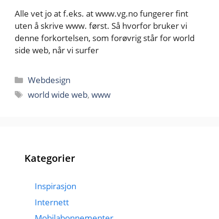
Alle vet jo at f.eks. at www.vg.no fungerer fint
uten å skrive www. først. Så hvorfor bruker vi
denne forkortelsen, som forøvrig står for world
side web, når vi surfer
Kategorier
Webdesign
Stikkord
world wide web
,
www
Kategorier
Inspirasjon
Internett
Mobilabonnementer