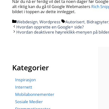
Når du nå er ferdig vil det ta noen dager før Google
alt riktig kan du gå til Google Webmasters
Rich Snip
bildet i toppen av dette innlegget.
Kategorier
Stikkord
Webdesign
,
Wordpress
Autorisert
,
Bidragsyter
Hvordan opprette en Google+ side?
Hvordan deaktivere høyreklikk-menyen på bilde
Kategorier
Inspirasjon
Internett
Mobilabonnementer
Sosiale Medier
Strømmetjenester