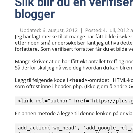
Slik blir du en verifis
blogger
6. august, 2012
4. juli, 2012
Jeg har lagt merke til at mange har fått bilde i søke
etter noen små undersøkelser fant jeg ut hva dette
forfattere. Som verifisert forfatter får du et bilde
Mange skriver at de har fått økt antallet treff og no
Så derfor skal jeg nå vise deg hvordan du kan bli en 
Legg til følgende kode i
<head>-
området i HTML-ko
som oftest inne i header.php. (Ikke glem å endre Goo
<link rel="author" href="https://plus.
En annen metode å legge til denne lenken på er via
add_action('wp_head', 'add_google_rel_a