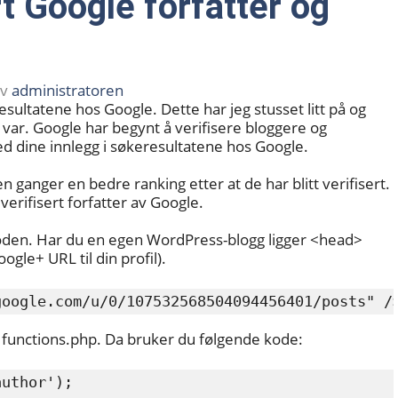
ert Google forfatter og
av
administratoren
resultatene hos Google. Dette har jeg stusset litt på og
 var. Google har begynt å verifisere bloggere og
 ved dine innlegg i søkeresultatene hos Google.
en ganger en bedre ranking etter at de har blitt verifisert.
verifisert forfatter av Google.
den. Har du en egen WordPress-blogg ligger <head>
gle+ URL til din profil).
google.com/u/0/107532568504094456401/posts" /
 functions.php. Da bruker du følgende kode:
uthor');
