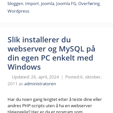
bloggen
,
Import
,
joomla
,
Joomla FG
,
Overføring
,
Wordpress
Slik installerer du
webserver og MySQL på
din egen PC enkelt med
Windows
26. april, 2024
6. oktober,
2011
av
administratoren
Har du noen gang lengtet etter å teste dine eller
andres PHP-scripts uten å ha en webserver
tilgjengelig? Her er da et program som