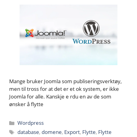
Mange bruker Joomla som publiseringsverktøy,
men til tross for at det er et ok system, er ikke
Joomla for alle. Kanskje e rdu en av de som
ønsker å flytte
Kategorier
Wordpress
Stikkord
database
,
domene
,
Export
,
Flytte
,
Flytte