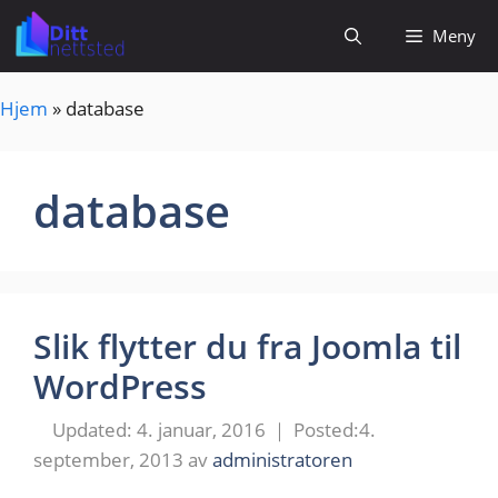
Hopp
Meny
til
innhold
Hjem
»
database
database
Slik flytter du fra Joomla til
WordPress
4. januar, 2016
4.
september, 2013
av
administratoren