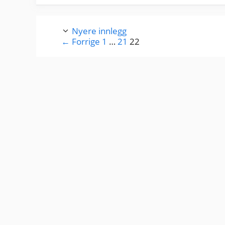
Nyere innlegg
Side
Side
Side
←
Forrige
1
…
21
22