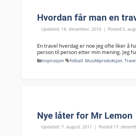
Hvordan får man en tra
18. desember, 2010
5. aug
En travel hverdag er noe jeg ofte liker å 
person til person etter min mening. Jeg ha
Kategorier
Stikkord
Inspirasjon
fotball
,
Musikkproduksjon
,
Trave
Nye låter for Mr Lemon
7. august, 2011
17. desemb