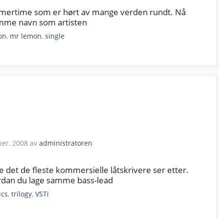
Summertime som er hørt av mange verden rundt. Nå
amme navn som artisten
on
,
mr lemon
,
single
er, 2008
av
administratoren
 det de fleste kommersielle låtskrivere ser etter.
ordan du lage samme bass-lead
ics
,
trilogy
,
VSTi