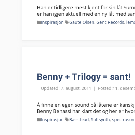
Han er tidligere mest kjent for sin låt 
er han igjen aktuell med en ny låt med s
Kategorier
Stikkord
Inspirasjon
Gaute Olsen
,
Genc Records
,
lem
Benny + Trilogy = sant!
7. august, 2011
11. desemb
Å finne en egen sound på låtene er kanskje
Benny Benassi har klart det og her er hv
Kategorier
Stikkord
Inspirasjon
Bass-lead
,
Softsynth
,
spectrason