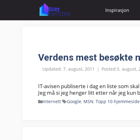
Hopp
til
Inspirasjon
innhold
Verdens mest besøkte n
7. august, 2011
5. august,
IT-avisen publiserte i dag en liste som 
Jeg må si jeg henger litt etter når jeg kun 
Kategorier
Stikkord
Internett
Google
,
MSN
,
Topp 10 hjemmeside