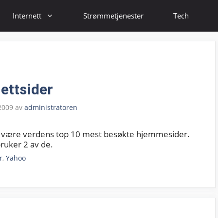
Internett
Strømmetjenester
Tech
ettsider
 2009
av
administratoren
skal være verdens top 10 mest besøkte hjemmesider.
bruker 2 av de.
r
,
Yahoo