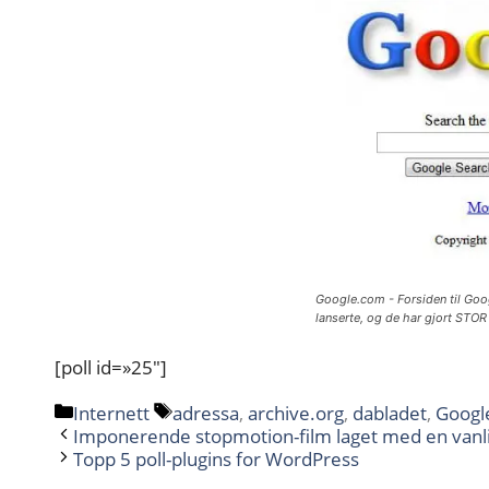
Google.com - Forsiden til Goog
lanserte, og de har gjort STO
[poll id=»25″]
Kategorier
Stikkord
Internett
adressa
,
archive.org
,
dabladet
,
Googl
Imponerende stopmotion-film laget med en vanli
Topp 5 poll-plugins for WordPress