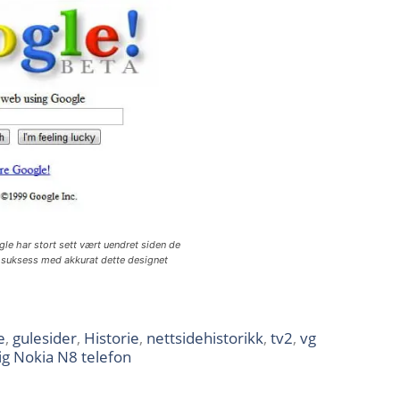
le har stort sett vært uendret siden de
R suksess med akkurat dette designet
e
,
gulesider
,
Historie
,
nettsidehistorikk
,
tv2
,
vg
g Nokia N8 telefon