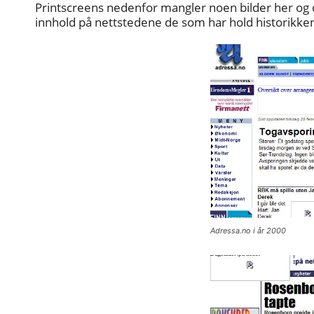
Printscreens nedenfor mangler noen bilder her og d
innhold på nettstedene de som har hold historikken
Adressa.no i år 2000