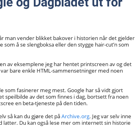
gle og Dagbladet ut for
år man vender blikket bakover i historien når det gjelder
 som å se slengboksa eller den stygge hair-cut’n som
oen av eksemplene jeg har hentet printscreen av og det
e var bare enkle HTML-sammensetninger med noen
le som fasinerer meg mest. Google har så vidt gjort
 et speilbilde av det som finnes i dag, bortsett fra noen
ntscree en beta-tjeneste på den tiden.
elv så kan du gjøre det på
Archive.org
. Jeg var selv inne
d latter. Du kan også lese mer om internett sin historie