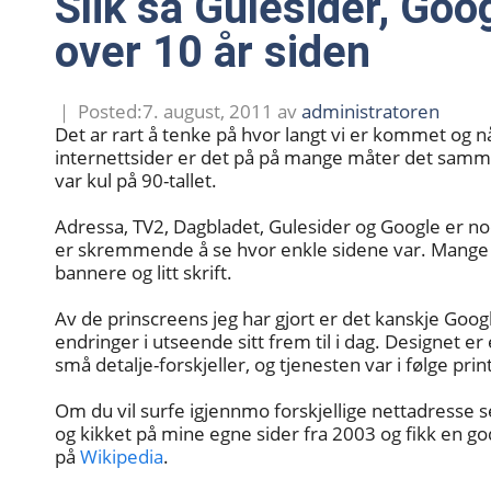
Slik så Gulesider, Goo
over 10 år siden
7. august, 2011
av
administratoren
Det ar rart å tenke på hvor langt vi er kommet og n
internettsider er det på på mange måter det samme
var kul på 90-tallet.
Adressa, TV2, Dagbladet, Gulesider og Google er n
er skremmende å se hvor enkle sidene var. Mang
bannere og litt skrift.
Av de prinscreens jeg har gjort er det kanskje Goog
endringer i utseende sitt frem til i dag. Designet er
små detalje-forskjeller, og tjenesten var i følge pri
Om du vil surfe igjennmo forskjellige nettadresse s
og kikket på mine egne sider fra 2003 og fikk en go
på
Wikipedia
.