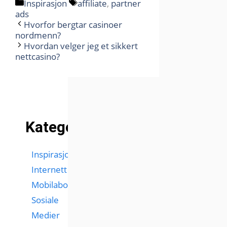
Kategorier
Stikkord
Inspirasjon
affiliate
,
partner
ads
Hvorfor bergtar casinoer
nordmenn?
Hvordan velger jeg et sikkert
nettcasino?
Kategorier
Inspirasjon
Internett
Mobilabonnementer
Sosiale
Medier