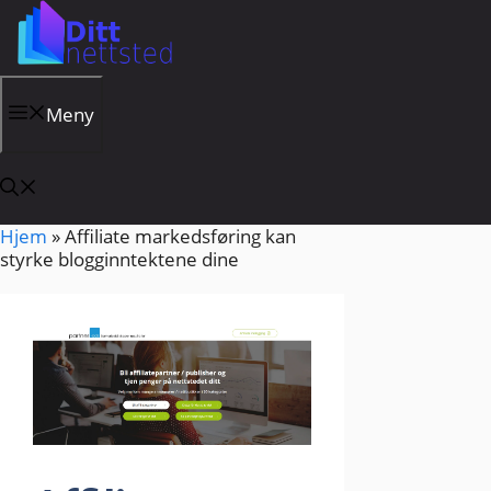
Hopp
til
innhold
Meny
Hjem
»
Affiliate markedsføring kan
styrke blogginntektene dine