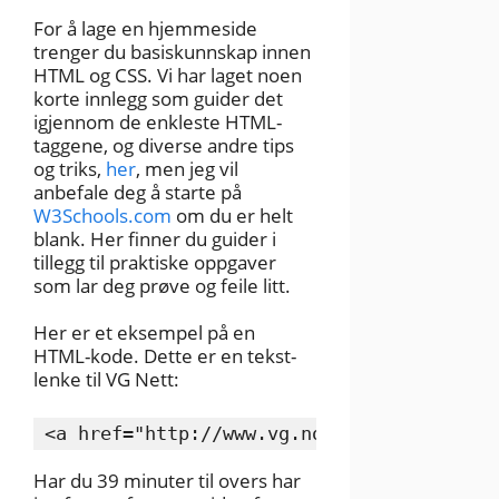
For å lage en hjemmeside
trenger du basiskunnskap innen
HTML og CSS. Vi har laget noen
korte innlegg som guider det
igjennom de enkleste HTML-
taggene, og diverse andre tips
og triks,
her
, men jeg vil
anbefale deg å starte på
W3Schools.com
om du er helt
blank. Her finner du guider i
tillegg til praktiske oppgaver
som lar deg prøve og feile litt.
Her er et eksempel på en
HTML-kode. Dette er en tekst-
lenke til VG Nett:
<a href="http://www.vg.no">VG Nett</a>
Har du 39 minuter til overs har