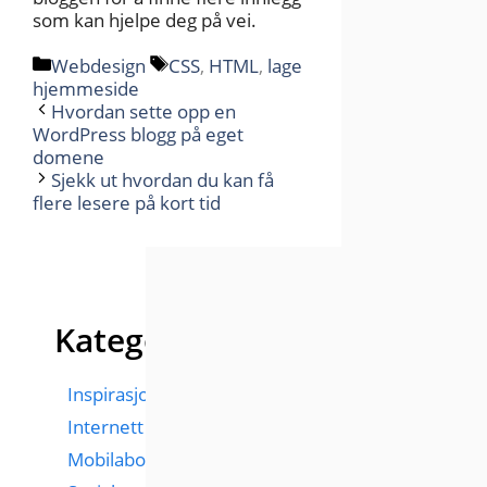
som kan hjelpe deg på vei.
Kategorier
Stikkord
Webdesign
CSS
,
HTML
,
lage
hjemmeside
Hvordan sette opp en
WordPress blogg på eget
domene
Sjekk ut hvordan du kan få
flere lesere på kort tid
Kategorier
Inspirasjon
Internett
Mobilabonnementer