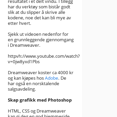
resultatet i et delt vindu. I tillegg
har du verktøy som bistår godt
slik at du slipper å skrive alle
kodene, noe det kan bli mye av
etter hvert.
Sjekk ut videoen nedenfor for
en grunnleggende gjennomgang
i Dreamweaver.
httpvh://www.youtube.com/watch?
v=0jw8yxd1Pbs
Dreamweaver koster ca 4000 kr
og kan kjøpes hos
Adobe
. De
har også en norsktalende
salgsavdeling.
Skap grafikk med Photoshop
HTML, CSS og Dreamweaver
kan gi deg en god hjemmeside,