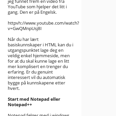
jeg funnet frem en video fra
YouTube som hjelper det litt i
gang. Den er på Engelsk.
httpvh://www.youtube.com/watch?
v=GwQMnpUsj8I
Når du har lært
basiskunnskaper i HTML kan du i
utgangspunktet lage deg en
veldig enkel hjemmeside, men
for at du skal kunne lage en litt
mer komplisert en trenger du
erfaring. Er du genuint
interessert vil du automatisk
bygge på kunnskapene etter
hvert.
Start med Notepad eller
Notepad++
Notepad følger med i windows