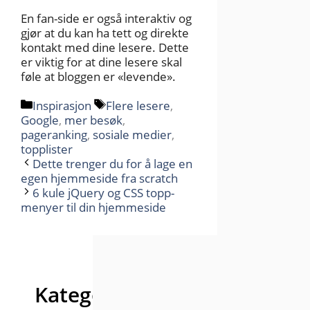
En fan-side er også interaktiv og
gjør at du kan ha tett og direkte
kontakt med dine lesere. Dette
er viktig for at dine lesere skal
føle at bloggen er «levende».
Kategorier
Stikkord
Inspirasjon
Flere lesere
,
Google
,
mer besøk
,
pageranking
,
sosiale medier
,
topplister
Dette trenger du for å lage en
egen hjemmeside fra scratch
6 kule jQuery og CSS topp-
menyer til din hjemmeside
Kategorier