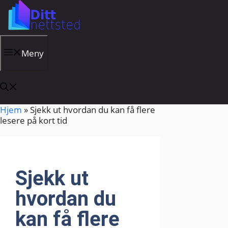
Hopp
til
innhold
Meny
Hjem
»
Sjekk ut hvordan du kan få flere
lesere på kort tid
Sjekk ut
hvordan du
kan få flere